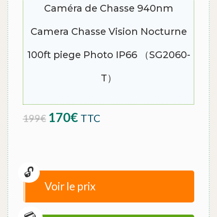
Caméra de Chasse 940nm
Camera Chasse Vision Nocturne
100ft piege Photo IP66 （SG2060-
T）
Le prix initial était : 199€.
Le prix actuel est : 170€.
170
€
TTC
199
€
Voir le prix