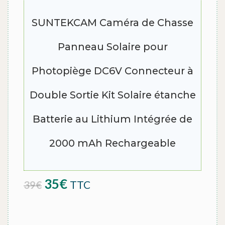
SUNTEKCAM Caméra de Chasse
Panneau Solaire pour
Photopiège DC6V Connecteur à
Double Sortie Kit Solaire étanche
Batterie au Lithium Intégrée de
2000 mAh Rechargeable
Le prix initial était : 39€.
Le prix actuel est : 35€.
35
€
TTC
39
€