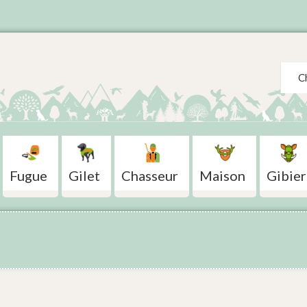
Search
Fugue
Gilet
Chasseur
Maison
Gibier