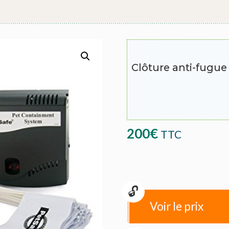
Clôture anti-fugu
200
€
TTC
Voir le prix