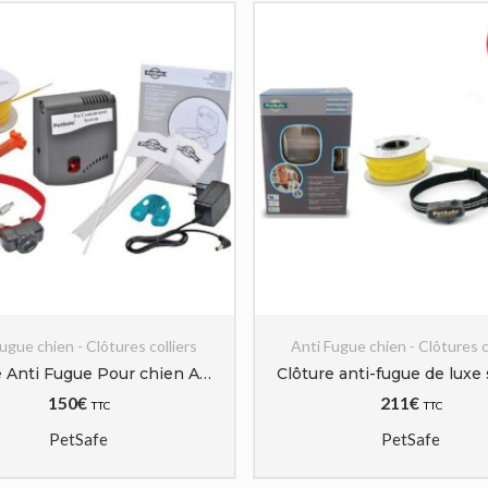
ugue chien - Clôtures colliers
Anti Fugue chien - Clôtures c
Clôture Anti Fugue Pour chien Au Sol de Plus de 3,6Kg | 1300 mètres carrés Petsafe
150
€
211
€
TTC
TTC
PetSafe
PetSafe