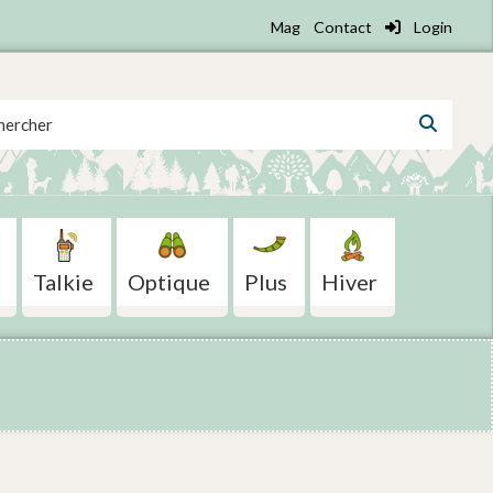
Mag
Contact
Login
 for:
Talkie
Optique
Plus
Hiver