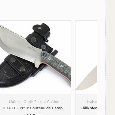
isine
Maison - Outils Pour La Cuisine
JEO-TEC Nº51: Couteau de Camping Randonnée Chasse Outdoor Survie Bushcraft Multifonctionnel, Lame INOX MOVA-58, Étui de Transport en Cuir, Fabriqué en Espagne
Fällkniven Couteau de Chasse de Le F 1Z/3G
308
€