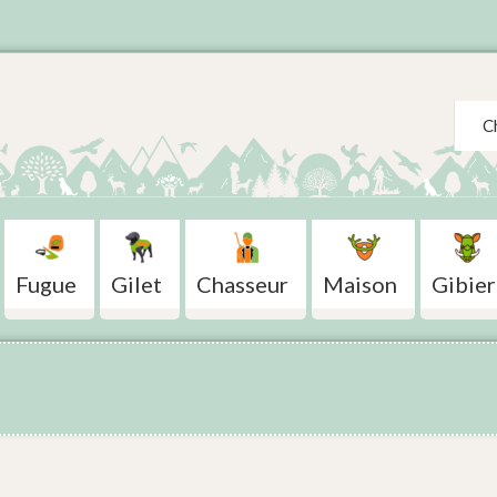
Search
Fugue
Gilet
Chasseur
Maison
Gibier