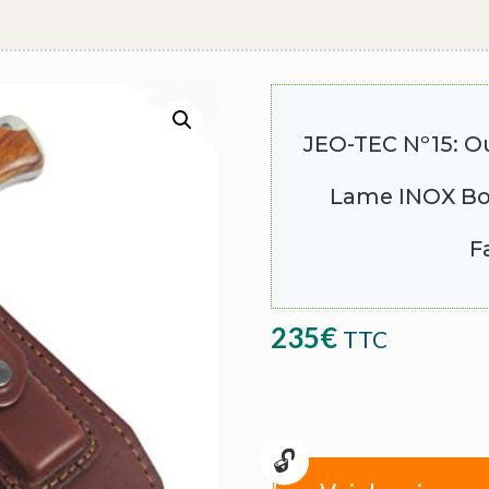
JEO-TEC Nº15: O
Lame INOX Boh
F
235
€
TTC