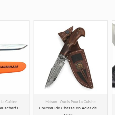
on - Outils Pour La Cuisine
Maison - Outils Pour La Cu
Couteau de Chasse en Acier de Damas Fait Main BIGCAT ROAR : L’Outil Indispensable pour l’Aventurier
166
€
140
€