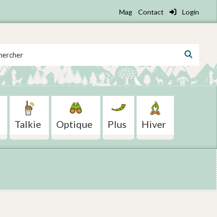
Mag
Contact
Login
 for:
Talkie
Optique
Plus
Hiver