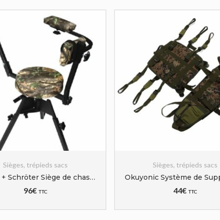
ges, trépieds sacs
Sièges, trépieds sacs
Berger + Schröter Siège de chasse Portable et pliable
96
€
44
€
TTC
TTC