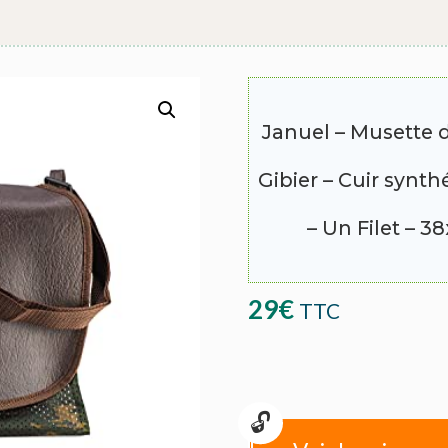
Januel – Musette d
Gibier – Cuir syn
– Un Filet – 
29
€
TTC