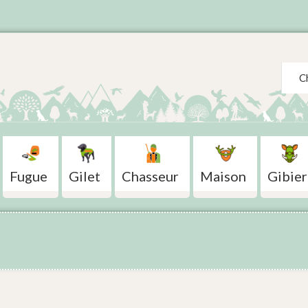
Search
Fugue
Gilet
Chasseur
Maison
Gibier