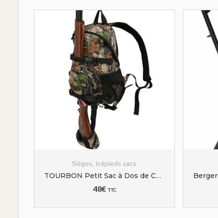
Sièges, trépieds sacs
Siè
TOURBON Petit Sac à Dos de Chasse Rusack avec Support pour Fusil – Camouflage
48
€
TTC