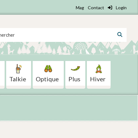
Mag
Contact
Login
 for:
Talkie
Optique
Plus
Hiver