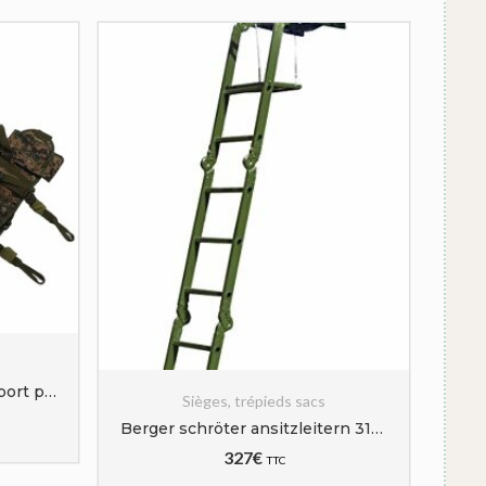
Okuyonic Système de Support pour Mirador, Indéchirable Support pour Mirador Confortable Résistant à l’usure pour la Chasse
Sièges, trépieds sacs
Berger schröter ansitzleitern 31587 Pliable
327
€
TTC