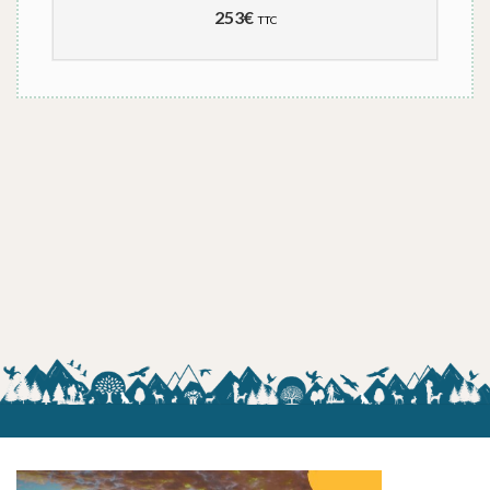
253
€
TTC