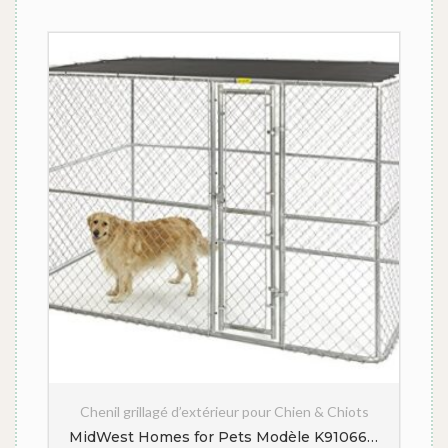
Chenil grillagé d’extérieur pour Chien & Chiots
vert – Acier galvanisé
MidWest Homes for Pets Modèle K91066 Chenil portable en mailles de chaîne avec écran solaire, 304,8 x 182,88 x 182,88 cm, Argenté