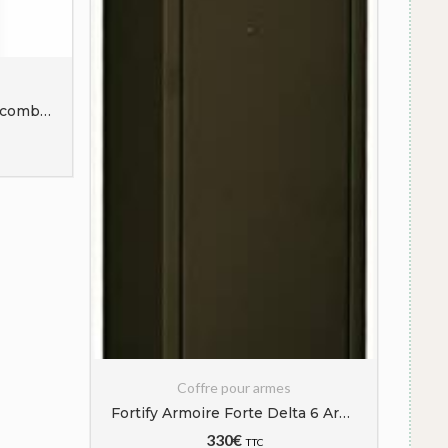
Armoire forte pour fusils à combinaison électronique en acier monobloc pour 10 fusils
Coffre pour armes
Fortify Armoire Forte Delta 6 Armes + Coffre
330
€
TTC