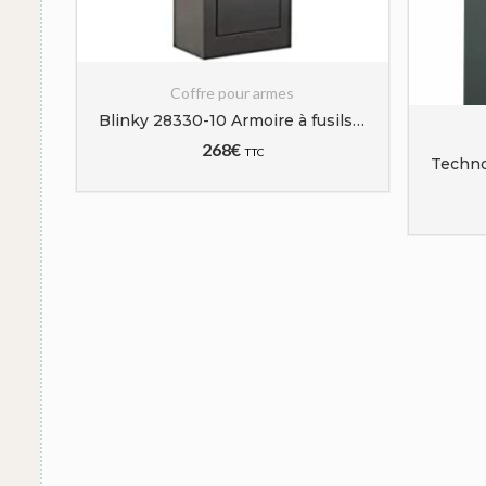
Coffre pour armes
Technosafe TCH/5 Armoire à clé 5 fusils
Blinky 28330-10 Armoire à fusils avec 5 emplacements et coffre intérieur, 31 x 138 x 2 cm
268
€
TTC