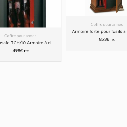
Coffre pour armes
Coffre pour armes
853
€
TTC
Technosafe TCH/10 Armoire à clé 10 fusils
498
€
TTC