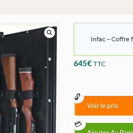
Infac – Coffre
645
€
TTC
Voir le prix
Ajouter Au Pani