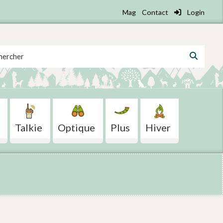
Mag
Contact
Login
 for:
Talkie
Optique
Plus
Hiver