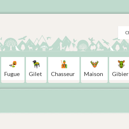
Search
Fugue
Gilet
Chasseur
Maison
Gibier