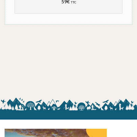
59
€
3
TTC