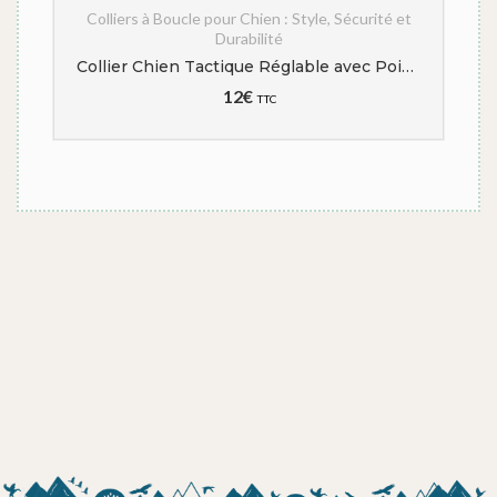
t
Colliers à Boucle pour Chien : Style, Sécurité et
Durabilité
e protection pour Chien | Idog
Collier Chien Tactique Réglable avec Poignée de Commande – Collier pour Chien Boucle en Métal Idéal pour Chiens de Travail et Toutes Tailles (Noir, M)
12
€
TTC