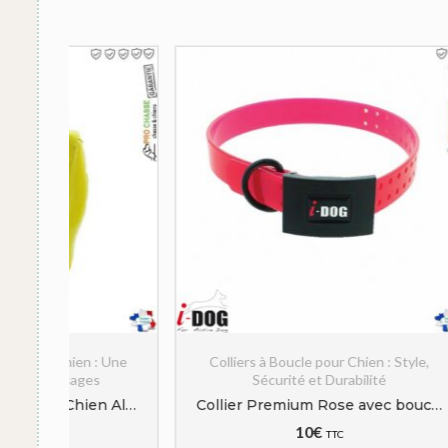
 Une
Colliers à Boucle pour Chien : Style,
Harnais
Sécurité et Durabilité
et 
Cloche Sonnaillon Pour Chien Alp CaniHunt 5cm 28mm
Collier Premium Rose avec boucle de protection pour Chien | Idog
10
€
TTC