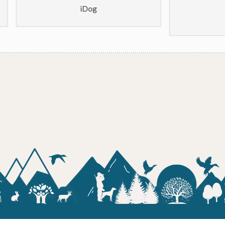
9
€
TTC
iDog
CaniHunt