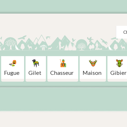
Search
Fugue
Gilet
Chasseur
Maison
Gibier