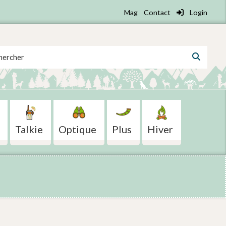
Mag
Contact
Login
 for:
Talkie
Optique
Plus
Hiver