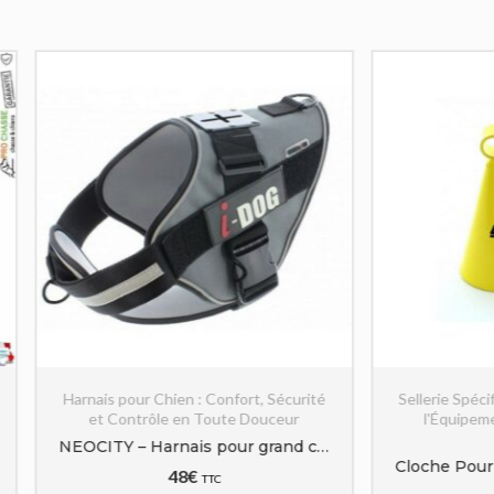
 pour Chien : Confort, Sécurité
Sellerie Spécifique pour Chien 
Contrôle en Toute Douceur
l'Équipement Adapté à Ch
Aventure
NEOCITY – Harnais pour grand chien
48
€
TTC