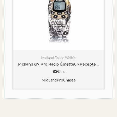
Midland Talkie Walkie
Midland G7 Pro Radio Émetteur-Récepteur Talkie Walkie Bi-Bande 8 Canaux PMR446 et 69 Canaux LPD – 1 Émetteur-Récepteur, 4 Piles Rechargeables AA 1.2V/1800 mAh Ni-MH, Chargeur et Clip de Ceinture
83
€
TTC
MidLand
ProChasse